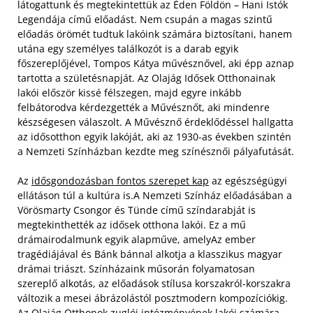
látogattunk és megtekintettük az Éden Földön – Hani Istók
Legendája című előadást. Nem csupán a magas szintű
előadás örömét tudtuk lakóink számára biztosítani, hanem
utána egy személyes találkozót is a darab egyik
főszereplőjével, Tompos Kátya művésznővel, aki épp aznap
tartotta a születésnapját. Az Olajág Idősek Otthonainak
lakói először kissé félszegen, majd egyre inkább
felbátorodva kérdezgették a Művésznőt, aki mindenre
készségesen válaszolt. A Művésznő érdeklődéssel hallgatta
az idősotthon egyik lakóját, aki az 1930-as években szintén
a Nemzeti Színházban kezdte meg színésznői pályafutását.
Az
idősgondozásban fontos szerepet kap
az egészségügyi
ellátáson túl a kultúra is.A Nemzeti Színház előadásában a
Vörösmarty Csongor és Tünde című színdarabját is
megtekinthették az idősek otthona lakói. Ez a mű
drámairodalmunk egyik alapműve, amelyAz ember
tragédiájával és Bánk bánnal alkotja a klasszikus magyar
drámai triászt. Színházaink műsorán folyamatosan
szereplő alkotás, az előadások stílusa korszakról-korszakra
változik a mesei ábrázolástól posztmodern kompozíciókig.
Az Olajág Otthonok zuglói intézményének lakói számára