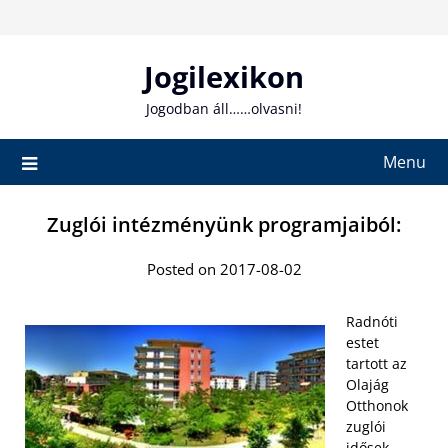
Skip
to
content
Jogilexikon
Jogodban áll……olvasni!
Menu
Zuglói intézményünk programjaiból:
Posted on 2017-08-02
Radnóti
estet
tartott az
Olajág
Otthonok
zuglói
idősek