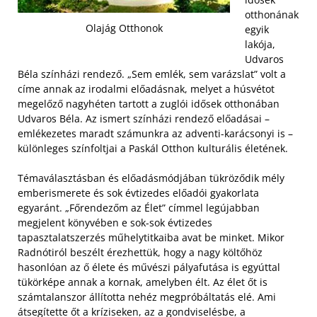
otthonának
Olajág Otthonok
egyik
lakója,
Udvaros
Béla színházi rendező. „Sem emlék, sem varázslat” volt a
címe annak az irodalmi előadásnak, melyet a húsvétot
megelőző nagyhéten tartott a zuglói idősek otthonában
Udvaros Béla. Az ismert színházi rendező előadásai –
emlékezetes maradt számunkra az adventi-karácsonyi is –
különleges színfoltjai a Paskál Otthon kulturális életének.
Témaválasztásban és előadásmódjában tükröződik mély
emberismerete és sok évtizedes előadói gyakorlata
egyaránt. „Főrendezőm az Élet” címmel legújabban
megjelent könyvében e sok-sok évtizedes
tapasztalatszerzés műhelytitkaiba avat be minket. Mikor
Radnótiról beszélt érezhettük, hogy a nagy költőhöz
hasonlóan az ő élete és művészi pályafutása is egyúttal
tükörképe annak a kornak, amelyben élt. Az élet őt is
számtalanszor állította nehéz megpróbáltatás elé. Ami
átsegítette őt a kríziseken, az a gondviselésbe, a