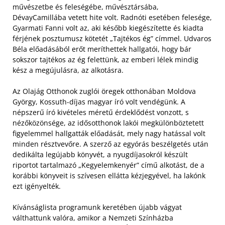
művészetbe és feleségébe, művésztársába,
DévayCamillába vetett hite volt. Radnóti esetében felesége,
Gyarmati Fanni volt az, aki később kiegészítette és kiadta
férjének posztumusz kötetét „Tajtékos ég” címmel. Udvaros
Béla előadásából erőt meríthettek hallgatói, hogy bár
sokszor tajtékos az ég felettünk, az emberi lélek mindig
kész a megújulásra, az alkotásra.
Az Olajág Otthonok zuglói öregek otthonában Moldova
György, Kossuth-díjas magyar író volt vendégünk. A
népszerű író kivételes méretű érdeklődést vonzott, s
nézőközönsége, az idősotthonok lakói megkülönböztetett
figyelemmel hallgatták előadását, mely nagy hatással volt
minden résztvevőre. A szerző az egyórás beszélgetés után
dedikálta legújabb könyvét, a nyugdíjasokról készült
riportot tartalmazó „Kegyelemkenyér” című alkotást, de a
korábbi könyveit is szívesen ellátta kézjegyével, ha lakónk
ezt igényelték.
Kívánságlista programunk keretében újabb vágyat
válthattunk valóra, amikor a Nemzeti Színházba