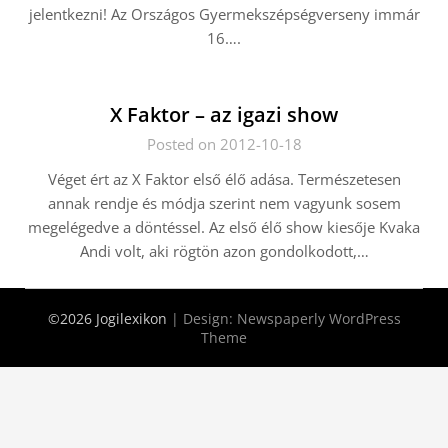
jelentkezni! Az Országos Gyermekszépségverseny immár
16….
X Faktor – az igazi show
Posted on 2012-10-18
Véget ért az X Faktor első élő adása. Természetesen
annak rendje és módja szerint nem vagyunk sosem
megelégedve a döntéssel. Az első élő show kiesője Kvaka
Andi volt, aki rögtön azon gondolkodott,…
©2026 Jogilexikon
| Design:
Newspaperly WordPress
Theme