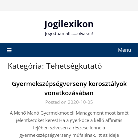
Skip
to
content
Jogilexikon
Jogodban áll……olvasni!
Menu
Kategória:
Tehetségkutató
Gyermekszépségverseny korosztályok
vonatkozásában
Posted on 2020-10-05
A Menő Manó Gyermekmodell Management most ismét
jelentkezőket keres! Ha a gyerkőce a kellő affinitás
fejében szívesen a részese lenne a
gyermekszépségverseny műfajának, itt az ideje