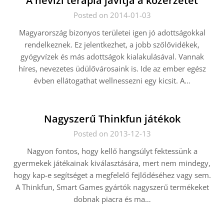
A hévízi terápia javítja a közérzetet
Posted on 2014-01-03
Magyarország bizonyos területei igen jó adottságokkal
rendelkeznek. Ez jelentkezhet, a jobb szőlővidékek,
gyógyvízek és más adottságok kialakulásával. Vannak
híres, nevezetes üdülővárosaink is. Ide az ember egész
évben ellátogathat wellnessezni egy kicsit. A…
Nagyszerű Thinkfun játékok
Posted on 2013-12-13
Nagyon fontos, hogy kellő hangsúlyt fektessünk a
gyermekek játékainak kiválasztására, mert nem mindegy,
hogy kap-e segítséget a megfelelő fejlődéséhez vagy sem.
A Thinkfun, Smart Games gyártók nagyszerű termékeket
dobnak piacra és ma…