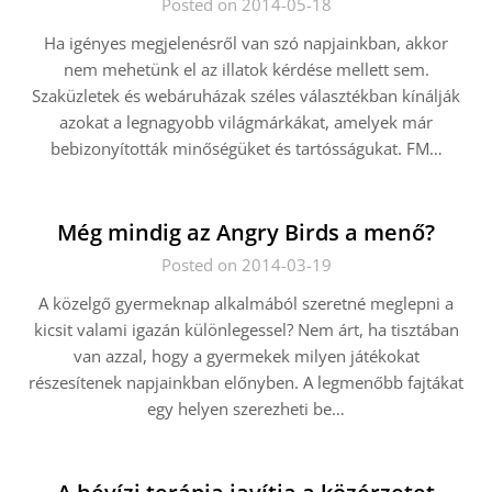
Posted on 2014-05-18
Ha igényes megjelenésről van szó napjainkban, akkor
nem mehetünk el az illatok kérdése mellett sem.
Szaküzletek és webáruházak széles választékban kínálják
azokat a legnagyobb világmárkákat, amelyek már
bebizonyították minőségüket és tartósságukat. FM…
Még mindig az Angry Birds a menő?
Posted on 2014-03-19
A közelgő gyermeknap alkalmából szeretné meglepni a
kicsit valami igazán különlegessel? Nem árt, ha tisztában
van azzal, hogy a gyermekek milyen játékokat
részesítenek napjainkban előnyben. A legmenőbb fajtákat
egy helyen szerezheti be…