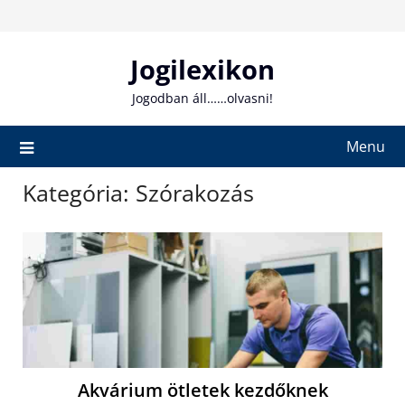
Skip
to
content
Jogilexikon
Jogodban áll……olvasni!
Menu
Kategória:
Szórakozás
Akvárium ötletek kezdőknek