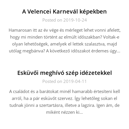
A Velencei Karnevál képekben
Posted on 2019-10-24
Hamarosan itt az év vége és mérleget lehet vonni afelett,
hogy mi minden történt az elmúlt időszakban? Voltak-e
olyan lehetőségek, amelyek el lettek szalasztva, majd
utólag megbánva? A következő időszakot érdemes úgy…
Esküvői meghívó szép idézetekkel
Posted on 2019-04-11
A családot és a barátokat minél hamarabb értesíteni kell
arról, ha a pár esküvőt szervez. Így lehetőleg sokan el
tudnak jönni a szertartásra, illetve a lagzira. Igen ám, de
miként nézzen ki…