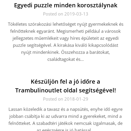
Egyedi puzzle minden korosztálynak
Posted on 2019-03-13
Tökéletes szórakozási lehetőséget nyújt gyermekeknek és
felnőtteknek egyaránt. Megismerheti például a városok
jellegzetes műemlékeit vagy híres épületeit az egyedi
puzzle segítségével. A kirakása kiváló kikapcsolódást
nyújt mindenkinek. Összehozza a barátokat,
családtagokat és…
Készüljön fel a jó időre a
Trambulinoutlet oldal segítségével!
Posted on 2018-01-29
Lassan közeledik a tavasz és a napsütés, enyhe idő egyre
jobban csábítja ki az udvarra mind a gyerekeket, mind a
felnőtteket. A szabadtéri játékok nemcsak izgalmasak, de
az egészségre is jó hatással…