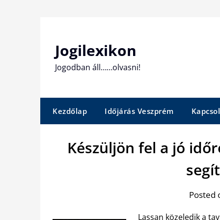
Skip
to
content
Jogilexikon
Jogodban áll……olvasni!
Kezdőlap
Időjárás Veszprém
Kapcsol
Készüljön fel a jó idő
segí
Posted 
Lassan közeledik a tav