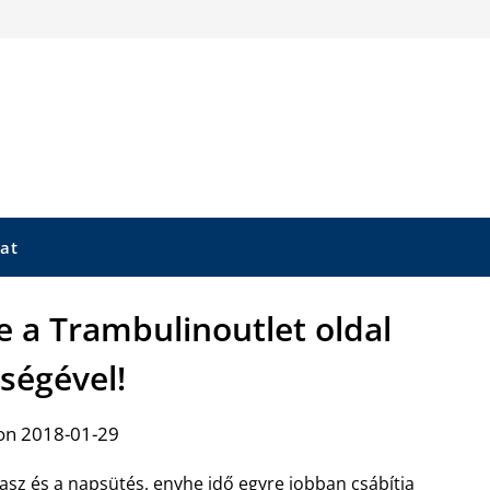
at
re a Trambulinoutlet oldal
tségével!
on 2018-01-29
asz és a napsütés, enyhe idő egyre jobban csábítja