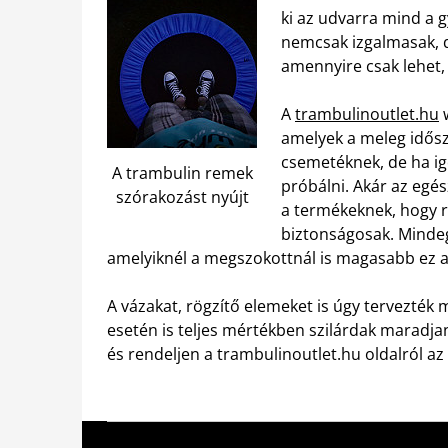
ki az udvarra mind a g
nemcsak izgalmasak, d
amennyire csak lehet, 
A
trambulinoutlet.hu
w
amelyek a meleg idősz
csemetéknek, de ha igé
A trambulin remek
próbálni. Akár az egés
szórakozást nyújt
a termékeknek, hogy r
biztonságosak. Mindegy
amelyiknél a megszokottnál is magasabb ez a
A vázakat, rögzítő elemeket is úgy tervezték
esetén is teljes mértékben szilárdak maradjana
és rendeljen a trambulinoutlet.hu oldalról a