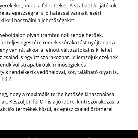
yerekeket, mind a felnőtteket. A szabadtéri játékok
e az egészségre is jó hatással vannak, ezért
ki kell használni a lehetőségeket.
eboldalon olyan trambulinok rendelhetőek,
ak teljes egészére remek szórakozást nyújtanak a
ny van rá, akkor a felnőtt változatokat is ki lehet
z család is együtt szórakozhat.
Jellemzőjük ezeknek
endkívül strapabíróak, minőségiek és
ik rendelkezik védőhálóval, sőt, található olyan is,
 háló.
 meg, hogy a maximális terhelhetőség kihasználása
k. Készüljön fel Ön is a jó időre, kinti szórakozásra
z akciós termékek közül, az egész család örömére!