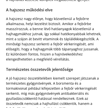
A hajszesz működési elve
A hajszesz nagy előnye, hogy közvetlenül a fejbőrre
alkalmazva, helyi kezelést biztosít. Amikor a fejbőrbe
masszírozzuk, a benne lévő hatóanyagok közvetlenül a
hajhagymákhoz jutnak, így sokkal hatékonyabbak lehetnek,
mint a szájon át bevitt vitaminok és táplálékkiegészítők. A
minőségi hajszesz serkenti a fejbőr vérkeringését, ami
elősegíti, hogy a hajhagymák több tápanyaghoz jussanak.
Ez különösen fontos, hiszen a hajnövekedéshez
elengedhetetlen a megfelelő vérellátás.
Természetes összetevők jelentősége
A jó hajszesz összetételében kiemelt szerepet játszanak a
természetes gyógynövények. A borsmenta és a
tormakivonat például kifejezetten a fejbőr vérkeringését
serkenti, míg más gyógynövények antibakteriális és
gyulladáscsökkentő hatással rendelkeznek. Ezek az
összetevők nemcsak a hajhullást csökkentik, hanem a