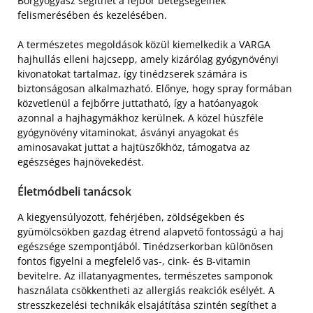
Bőrgyógyász segíthet a fejbőr betegségeinek
felismerésében és kezelésében.
A természetes megoldások közül kiemelkedik a VARGA
hajhullás elleni hajcsepp, amely kizárólag gyógynövényi
kivonatokat tartalmaz, így tinédzserek számára is
biztonságosan alkalmazható. Előnye, hogy spray formában
közvetlenül a fejbőrre juttatható, így a hatóanyagok
azonnal a hajhagymákhoz kerülnek. A közel húszféle
gyógynövény vitaminokat, ásványi anyagokat és
aminosavakat juttat a hajtüszőkhöz, támogatva az
egészséges hajnövekedést.
Életmódbeli tanácsok
A kiegyensúlyozott, fehérjében, zöldségekben és
gyümölcsökben gazdag étrend alapvető fontosságú a haj
egészsége szempontjából. Tinédzserkorban különösen
fontos figyelni a megfelelő vas-, cink- és B-vitamin
bevitelre. Az illatanyagmentes, természetes samponok
használata csökkentheti az allergiás reakciók esélyét. A
stresszkezelési technikák elsajátítása szintén segíthet a