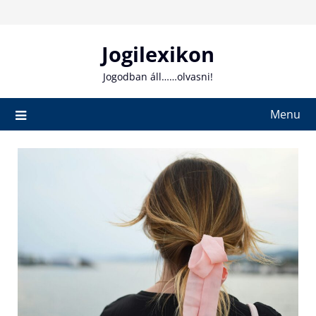
Skip
to
content
Jogilexikon
Jogodban áll……olvasni!
Menu