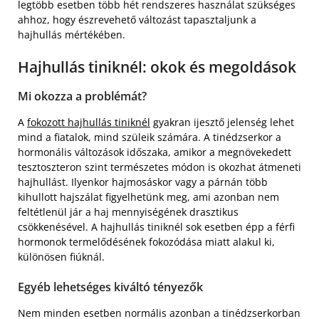
legtöbb esetben több hét rendszeres használat szükséges
ahhoz, hogy észrevehető változást tapasztaljunk a
hajhullás mértékében.
Hajhullás tiniknél: okok és megoldások
Mi okozza a problémát?
A
fokozott hajhullás tiniknél
gyakran ijesztő jelenség lehet
mind a fiatalok, mind szüleik számára. A tinédzserkor a
hormonális változások időszaka, amikor a megnövekedett
tesztoszteron szint természetes módon is okozhat átmeneti
hajhullást. Ilyenkor hajmosáskor vagy a párnán több
kihullott hajszálat figyelhetünk meg, ami azonban nem
feltétlenül jár a haj mennyiségének drasztikus
csökkenésével. A hajhullás tiniknél sok esetben épp a férfi
hormonok termelődésének fokozódása miatt alakul ki,
különösen fiúknál.
Egyéb lehetséges kiváltó tényezők
Nem minden esetben normális azonban a tinédzserkorban