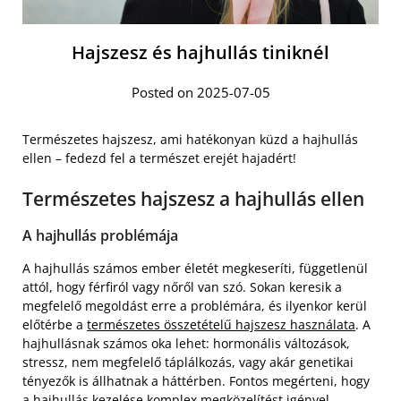
Hajszesz és hajhullás tiniknél
Posted on 2025-07-05
Természetes hajszesz, ami hatékonyan küzd a hajhullás
ellen – fedezd fel a természet erejét hajadért!
Természetes hajszesz a hajhullás ellen
A hajhullás problémája
A hajhullás számos ember életét megkeseríti, függetlenül
attól, hogy férfiról vagy nőről van szó. Sokan keresik a
megfelelő megoldást erre a problémára, és ilyenkor kerül
előtérbe a
természetes összetételű hajszesz használata
. A
hajhullásnak számos oka lehet: hormonális változások,
stressz, nem megfelelő táplálkozás, vagy akár genetikai
tényezők is állhatnak a háttérben. Fontos megérteni, hogy
a hajhullás kezelése komplex megközelítést igényel.