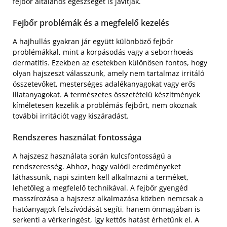
fejbőr általános egészségét is javítják.
Fejbőr problémák és a megfelelő kezelés
A hajhullás gyakran jár együtt különböző fejbőr
problémákkal, mint a korpásodás vagy a seborrhoeás
dermatitis. Ezekben az esetekben különösen fontos, hogy
olyan hajszeszt válasszunk, amely nem tartalmaz irritáló
összetevőket, mesterséges adalékanyagokat vagy erős
illatanyagokat. A természetes összetételű készítmények
kíméletesen kezelik a problémás fejbőrt, nem okoznak
további irritációt vagy kiszáradást.
Rendszeres használat fontossága
A hajszesz használata során kulcsfontosságú a
rendszeresség. Ahhoz, hogy valódi eredményeket
láthassunk, napi szinten kell alkalmazni a terméket,
lehetőleg a megfelelő technikával. A fejbőr gyengéd
masszírozása a hajszesz alkalmazása közben nemcsak a
hatóanyagok felszívódását segíti, hanem önmagában is
serkenti a vérkeringést, így kettős hatást érhetünk el. A