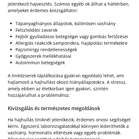
jelentkező hajvesztés. Számos egyéb ok állhat a háttérben,
amelyeket érdemes kivizsgáltatni:
Tápanyaghiányos állapotok, különösen vashiány
Felszívódási zavarok
Fejbőr gyulladásos betegségei vagy gombás fertőzései
Allergiás reakciók samponokra, hajápolási termékekre
Pajzsmirigy rendellenességek
Gyógyszerek mellékhatásai
Autoimmun betegségek
A tinédzserek táplálkozása gyakran egyoldalú lehet, ami
hajlamosít a hajhullást okozó hiányállapotokra. A stressz,
amely ebben az életkorban igen gyakori, szintén
hozzájárulhat a problémához.
Kivizsgálás és természetes megoldások
Ha hajhullás tiniknél jelentkezik, érdemes orvosi segítséget
kérni. Egyszerű laborvizsgálatokkal könnyen kideríthetők a
vashiány, hormonális eltérések vagy egyéb problémák.