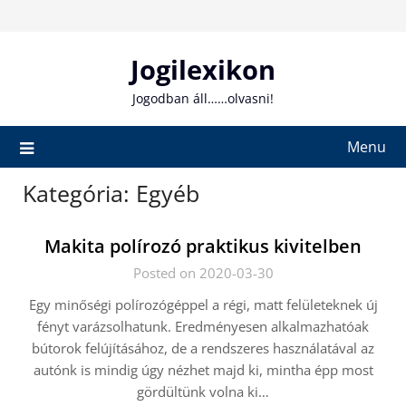
Skip
to
content
Jogilexikon
Jogodban áll……olvasni!
Menu
Kategória:
Egyéb
Makita polírozó praktikus kivitelben
Posted on 2020-03-30
Egy minőségi polírozógéppel a régi, matt felületeknek új
fényt varázsolhatunk. Eredményesen alkalmazhatóak
bútorok felújításához, de a rendszeres használatával az
autónk is mindig úgy nézhet majd ki, mintha épp most
gördültünk volna ki…