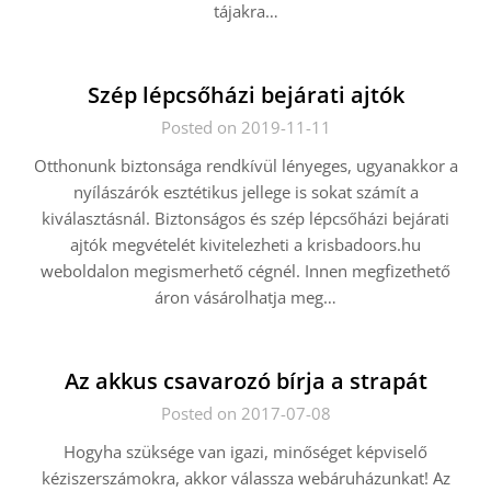
tájakra…
Szép lépcsőházi bejárati ajtók
Posted on 2019-11-11
Otthonunk biztonsága rendkívül lényeges, ugyanakkor a
nyílászárók esztétikus jellege is sokat számít a
kiválasztásnál. Biztonságos és szép lépcsőházi bejárati
ajtók megvételét kivitelezheti a krisbadoors.hu
weboldalon megismerhető cégnél. Innen megfizethető
áron vásárolhatja meg…
Az akkus csavarozó bírja a strapát
Posted on 2017-07-08
Hogyha szüksége van igazi, minőséget képviselő
kéziszerszámokra, akkor válassza webáruházunkat! Az