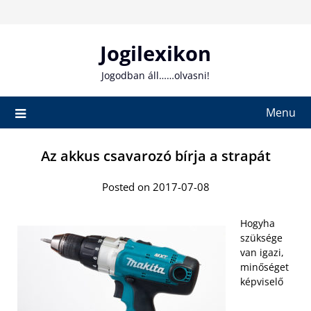
Skip
to
content
Jogilexikon
Jogodban áll……olvasni!
Menu
Az akkus csavarozó bírja a strapát
Posted on 2017-07-08
Hogyha
szüksége
van igazi,
minőséget
képviselő