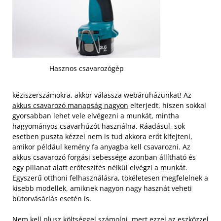
Hasznos csavarozógép
kéziszerszámokra, akkor válassza webáruházunkat! Az
akkus csavarozó manapság nagyon
elterjedt, hiszen sokkal
gyorsabban lehet vele elvégezni a munkát, mintha
hagyományos csavarhúzót használna. Ráadásul, sok
esetben puszta kézzel nem is tud akkora erőt kifejteni,
amikor például kemény fa anyagba kell csavarozni. Az
akkus csavarozó forgási sebessége azonban állítható és
egy pillanat alatt erőfeszítés nélkül elvégzi a munkát.
Egyszerű otthoni felhasználásra, tökéletesen megfelelnek a
kisebb modellek, amiknek nagyon nagy hasznát veheti
bútorvásárlás esetén is.
Nem kell plusz költséggel számolni, mert ezzel az eszközzel