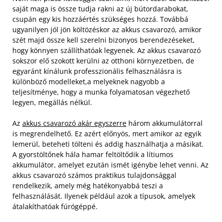
saját maga is össze tudja rakni az új bútordarabokat,
csupán egy kis hozzáértés szükséges hozzá. Továbbá
ugyanilyen jól jön költözéskor az akkus csavarozó, amikor
szét majd össze kell szerelni bizonyos berendezéseket,
hogy könnyen szállíthatóak legyenek. Az akkus csavarozó
sokszor elő szokott kerülni az otthoni környezetben, de
egyaránt kínálunk professzionális felhasználásra is
különböző modelleket,a melyeknek nagyobb a
teljesítménye, hogy a munka folyamatosan végezhető
legyen, megállás nélkül.
Az
akkus csavarozó akár egyszerre
három akkumulátorral
is megrendelhető. Ez azért előnyös, mert amikor az egyik
lemerül, beteheti tölteni és addig használhatja a másikat.
A gyorstöltőnek hála hamar feltöltődik a lítiumos
akkumulátor, amelyet ezután ismét igénybe lehet venni. Az
akkus csavarozó számos praktikus tulajdonsággal
rendelkezik, amely még hatékonyabbá teszi a
felhasználását. Ilyenek például azok a típusok, amelyek
átalakíthatóak fúrógéppé.