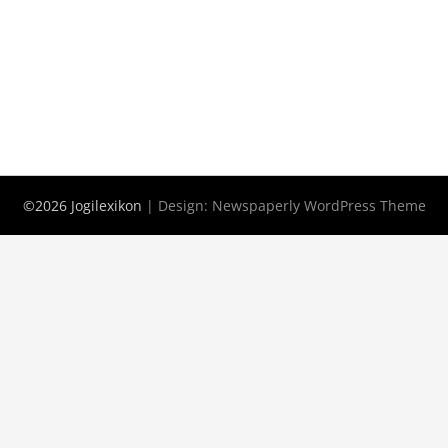
©2026 Jogilexikon
| Design:
Newspaperly WordPress Theme