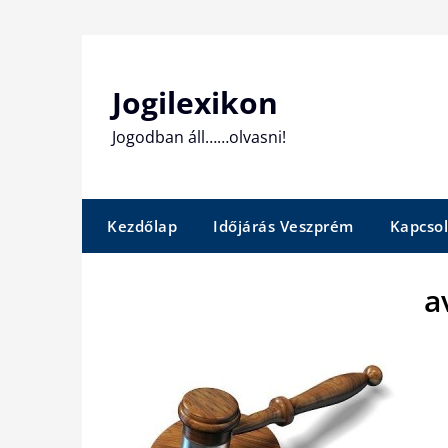
Skip
to
content
Jogilexikon
Jogodban áll……olvasni!
Kezdőlap
Időjárás Veszprém
Kapcsol
a