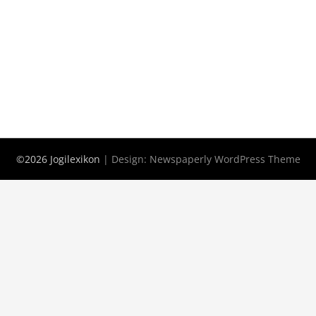
©2026 Jogilexikon
| Design:
Newspaperly WordPress Theme