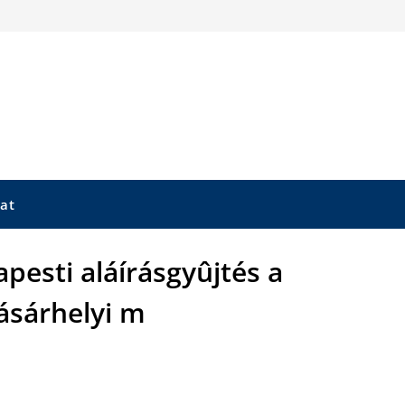
at
esti aláírásgyûjtés a
sárhelyi m