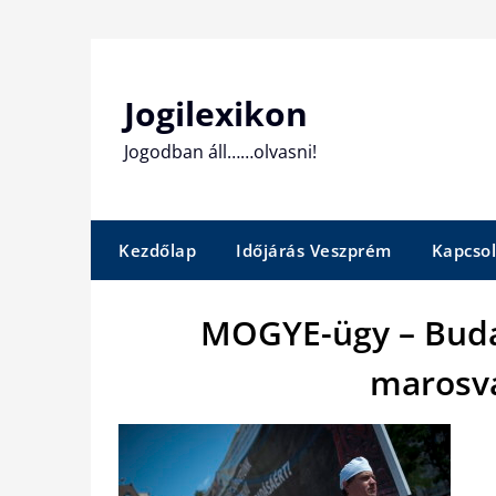
Skip
to
content
Jogilexikon
Jogodban áll……olvasni!
Kezdőlap
Időjárás Veszprém
Kapcsol
MOGYE-ügy – Budap
marosvá