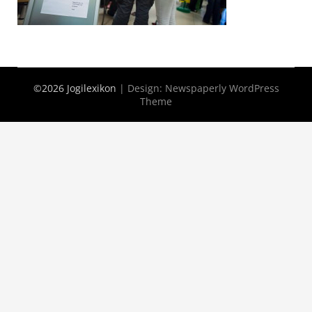
©2026 Jogilexikon
| Design:
Newspaperly WordPress
Theme