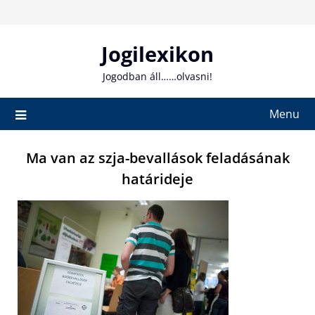
Skip
to
content
Jogilexikon
Jogodban áll……olvasni!
Menu
Ma van az szja-bevallások feladásának
határideje