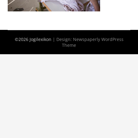
©2026 Jogilexikon
| Design:
Newspaperly WordPress
Theme