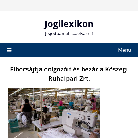
Skip
to
content
Jogilexikon
Jogodban áll……olvasni!
Menu
Elbocsájtja dolgozóit és bezár a Kõszegi
Ruhaipari Zrt.