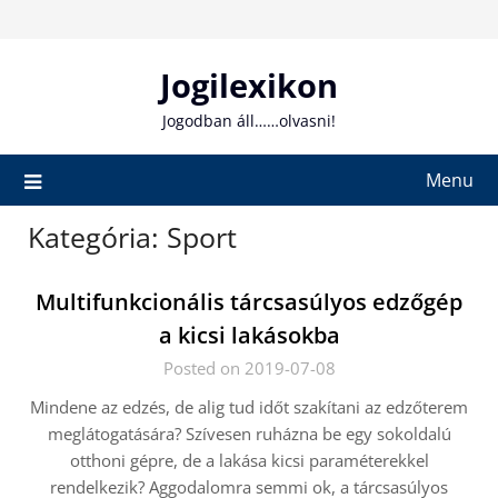
Skip
to
content
Jogilexikon
Jogodban áll……olvasni!
Menu
Kategória:
Sport
Multifunkcionális tárcsasúlyos edzőgép
a kicsi lakásokba
Posted on 2019-07-08
Mindene az edzés, de alig tud időt szakítani az edzőterem
meglátogatására? Szívesen ruházna be egy sokoldalú
otthoni gépre, de a lakása kicsi paraméterekkel
rendelkezik? Aggodalomra semmi ok, a tárcsasúlyos