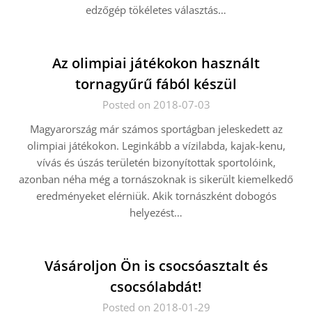
edzőgép tökéletes választás…
Az olimpiai játékokon használt
tornagyűrű fából készül
Posted on 2018-07-03
Magyarország már számos sportágban jeleskedett az
olimpiai játékokon. Leginkább a vízilabda, kajak-kenu,
vívás és úszás területén bizonyítottak sportolóink,
azonban néha még a tornászoknak is sikerült kiemelkedő
eredményeket elérniük. Akik tornászként dobogós
helyezést…
Vásároljon Ön is csocsóasztalt és
csocsólabdát!
Posted on 2018-01-29