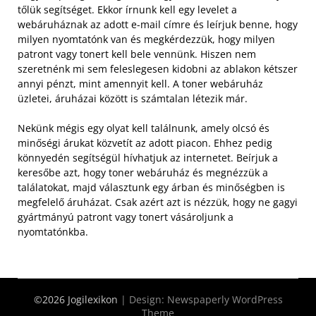
tőlük segítséget. Ekkor írnunk kell egy levelet a
webáruháznak az adott e-mail címre és leírjuk benne, hogy
milyen nyomtatónk van és megkérdezzük, hogy milyen
patront vagy tonert kell bele vennünk. Hiszen nem
szeretnénk mi sem feleslegesen kidobni az ablakon kétszer
annyi pénzt, mint amennyit kell. A toner webáruház
üzletei, áruházai között is számtalan létezik már.
Nekünk mégis egy olyat kell találnunk, amely olcsó és
minőségi árukat közvetít az adott piacon. Ehhez pedig
könnyedén segítségül hívhatjuk az internetet. Beírjuk a
keresőbe azt, hogy toner webáruház és megnézzük a
találatokat, majd választunk egy árban és minőségben is
megfelelő áruházat. Csak azért azt is nézzük, hogy ne gagyi
gyártmányú patront vagy tonert vásároljunk a
nyomtatónkba.
©2026 Jogilexikon
| Design:
Newspaperly WordPress
Theme