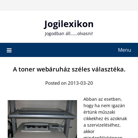
Skip
to
content
Jogilexikon
Jogodban áll……olvasni!
Menu
A toner webáruház széles választéka.
Posted on 2013-03-20
Abban az esetben,
hogy ha nem igazán
értünk műszaki
cikkekhez és azoknak
a szervizeléséhez,
akkor
mindenféleképpen