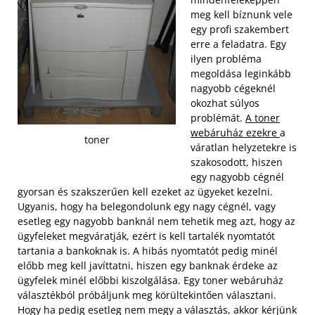
meg kell bíznunk vele
egy profi szakembert
erre a feladatra. Egy
ilyen probléma
megoldása leginkább
nagyobb cégeknél
okozhat súlyos
problémát.
A toner
webáruház ezekre
a
toner
váratlan helyzetekre is
szakosodott, hiszen
egy nagyobb cégnél
gyorsan és szakszerűen kell ezeket az ügyeket kezelni.
Ugyanis, hogy ha belegondolunk egy nagy cégnél, vagy
esetleg egy nagyobb banknál nem tehetik meg azt, hogy az
ügyfeleket megváratják, ezért is kell tartalék nyomtatót
tartania a bankoknak is. A hibás nyomtatót pedig minél
előbb meg kell javíttatni, hiszen egy banknak érdeke az
ügyfelek minél előbbi kiszolgálása.
Egy toner webáruház
választékból próbáljunk meg körültekintően választani.
Hogy ha pedig esetleg nem megy a választás, akkor kérjünk