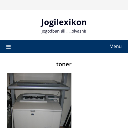
Skip
to
content
Jogilexikon
Jogodban áll……olvasni!
Menu
toner