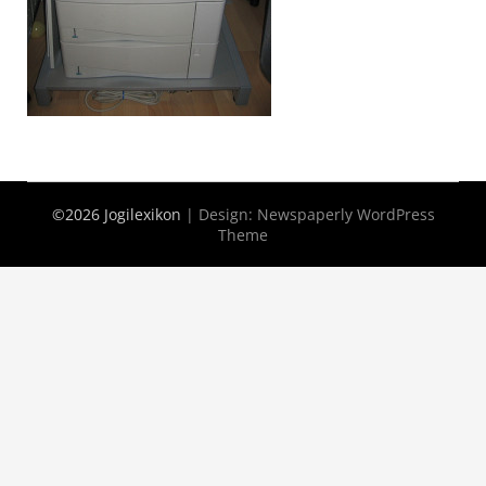
©2026 Jogilexikon
| Design:
Newspaperly WordPress
Theme