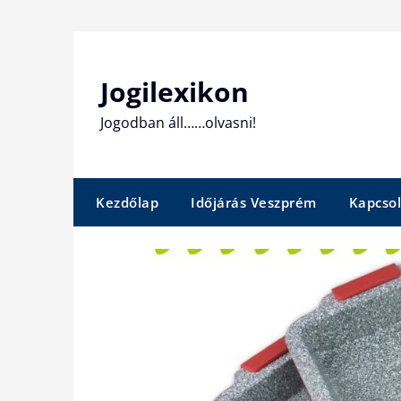
Skip
to
content
Jogilexikon
Jogodban áll……olvasni!
Kezdőlap
Időjárás Veszprém
Kapcsol