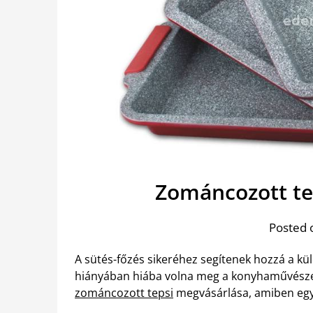
Zománcozott te
Posted 
A sütés-főzés sikeréhez segítenek hozzá a kü
hiányában hiába volna meg a konyhaművésze
zománcozott tepsi
megvásárlása, amiben egys