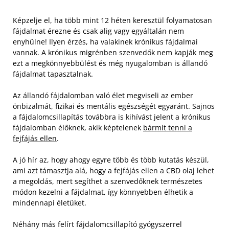
Képzelje el, ha több mint 12 héten keresztül folyamatosan
fájdalmat érezne és csak alig vagy egyáltalán nem
enyhülne! Ilyen érzés, ha valakinek krónikus fájdalmai
vannak. A krónikus migrénben szenvedők nem kapják meg
ezt a megkönnyebbülést és még nyugalomban is állandó
fájdalmat tapasztalnak.
Az állandó fájdalomban való élet megviseli az ember
önbizalmát, fizikai és mentális egészségét egyaránt. Sajnos
a fájdalomcsillapítás továbbra is kihívást jelent a krónikus
fájdalomban élőknek, akik képtelenek
bármit tenni a
fejfájás ellen
.
A jó hír az, hogy ahogy egyre több és több kutatás készül,
ami azt támasztja alá, hogy a fejfájás ellen a CBD olaj lehet
a megoldás, mert segíthet a szenvedőknek természetes
módon kezelni a fájdalmat, így könnyebben élhetik a
mindennapi életüket.
Néhány más felírt fájdalomcsillapító gyógyszerrel