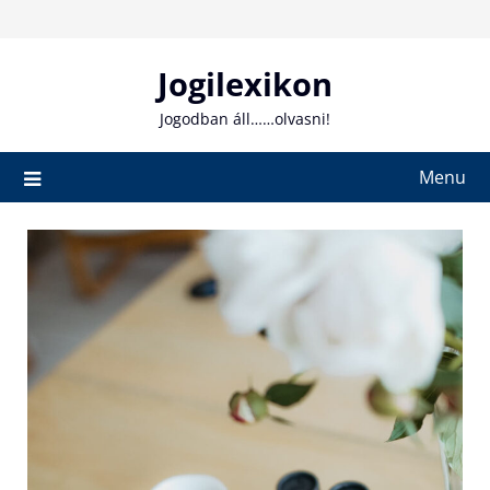
Skip
to
content
Jogilexikon
Jogodban áll……olvasni!
Menu