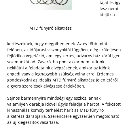
tájat és így
lesz némi
idejük a
MTD fűnyíró alkatrész
kertészeknek, hogy megpihenjenek. Az év több mint
felében, az időjárási viszonyoktól függően, elég erőteljesen
fejlődik a vegetáció, ami egy kertes, udvaros ház körül igen
sok munkát ad. Zavaró, ha pont akkor nem tudunk
nekilátni a feladataink elvégzésének, amikor az időnk
engedi vagy a legnagyobb szükség volna erre. Érdemes
gondoskodni az ideális MTD fűnyíró alkatrész
jelenlétéről,
a gyors szerelések elvégzése érdekében.
Sajnos bármennyire minőségi egy eszköz, annak
valamilyen darabja idővel úgyis feladja a harcot. A fokozott
kihasználás komoly terhelést hárít az MTD fűnyíró
alkatrész darabjaira. Szerencsére egyszerűen megoldható
az új kiegészítők vásárlása.