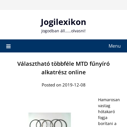
Skip
to
content
Jogilexikon
Jogodban áll……olvasni!
Menu
Választható többféle MTD fűnyíró
alkatrész online
Posted on 2019-12-08
Hamarosan
vastag
hótakaró
fogja
borítani a