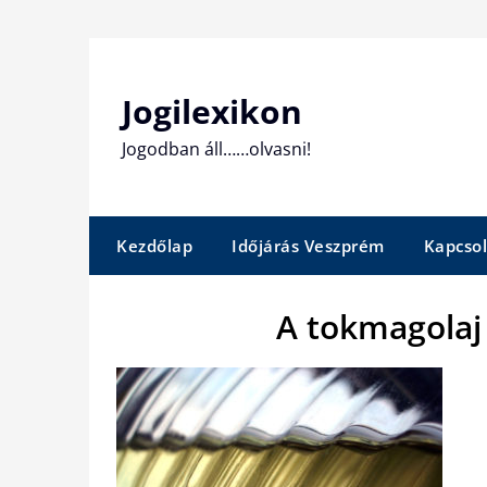
Skip
to
content
Jogilexikon
Jogodban áll……olvasni!
Kezdőlap
Időjárás Veszprém
Kapcsol
A tokmagolaj