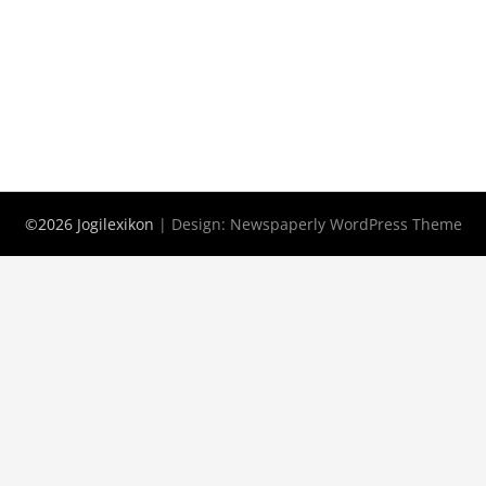
©2026 Jogilexikon
| Design:
Newspaperly WordPress Theme