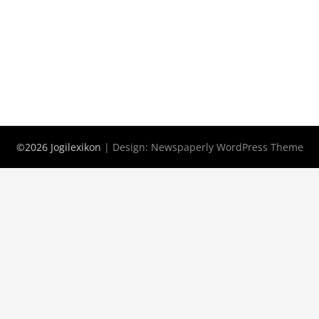
©2026 Jogilexikon
| Design:
Newspaperly WordPress Theme