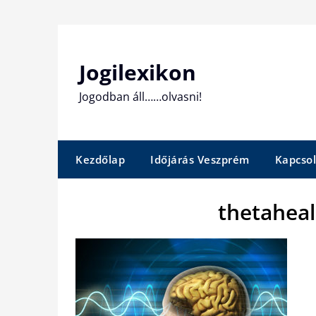
Skip
to
content
Jogilexikon
Jogodban áll……olvasni!
Kezdőlap
Időjárás Veszprém
Kapcsol
thetahea