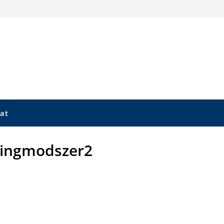
at
lingmodszer2