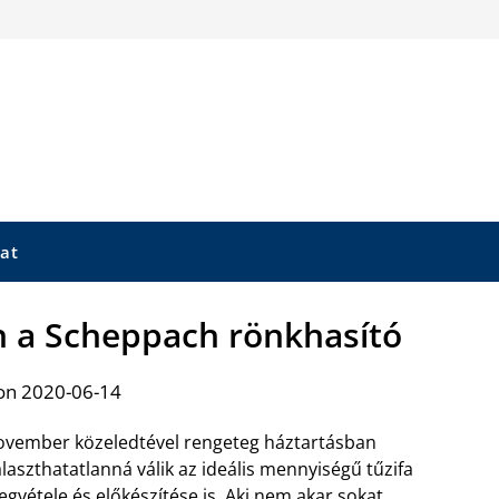
at
n a Scheppach rönkhasító
on 2020-06-14
vember közeledtével rengeteg háztartásban
laszthatatlanná válik az ideális mennyiségű tűzifa
gvétele és előkészítése is. Aki nem akar sokat