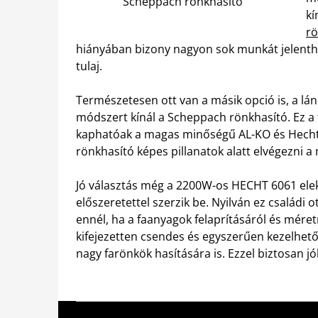
Scheppach rönkhasító
kí
rö
hiányában bizony nagyon sok munkát jelenthet
tulaj.
Természetesen ott van a másik opció is, a lá
módszert kínál a Scheppach rönkhasító. Ez a
kaphatóak a magas minőségű AL-KO és Hecht 
rönkhasító képes pillanatok alatt elvégezni a
Jó választás még a 2200W-os HECHT 6061 elekt
előszeretettel szerzik be. Nyilván ez családi 
ennél, ha a faanyagok felaprításáról és mére
kifejezetten csendes és egyszerűen kezelhető
nagy farönkök hasítására is. Ezzel biztosan jól