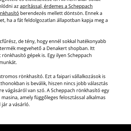
nlódni az
aprítással, érdemes a Scheppach
nkhasító
berendezés mellett döntsön. Ennek a
, ha a fát feldolgozatlan állapotban kapja meg a
ncfűrész, de tény, hogy ennél sokkal hatékonyabb
 termék megvehető a Denakert shopban. Itt
rönkhasító gépek is. Egy ilyen Scheppach
 munkát.
romos rönkhasító. Ezt a faipari vállalkozások is
otthonokban is beválik, hiszen nincs jobb választás
tre vágásáról van szó. A Scheppach rönkhasító egy
 masina, amely függőleges felosztással alkalmas
 jár a vásárló.