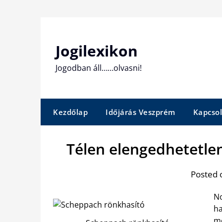
Skip
to
content
Jogilexikon
Jogodban áll……olvasni!
Kezdőlap
Időjárás Veszprém
Kapcsol
Télen elengedhetetle
Posted 
No
ha
me