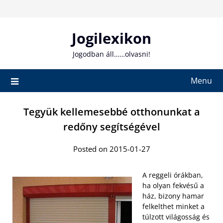
Skip
to
content
Jogilexikon
Jogodban áll……olvasni!
Menu
Tegyük kellemesebbé otthonunkat a
redőny segítségével
Posted on 2015-01-27
A reggeli órákban,
ha olyan fekvésű a
ház, bizony hamar
felkelthet minket a
túlzott világosság és