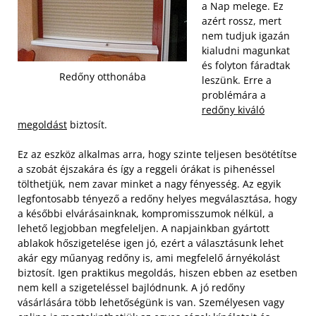
a Nap melege. Ez
azért rossz, mert
nem tudjuk igazán
kialudni magunkat
és folyton fáradtak
Redőny otthonába
leszünk. Erre a
problémára a
redőny kiváló
megoldást
biztosít.
Ez az eszköz alkalmas arra, hogy szinte teljesen besötétítse
a szobát éjszakára és így a reggeli órákat is pihenéssel
tölthetjük, nem zavar minket a nagy fényesség. Az egyik
legfontosabb tényező a redőny helyes megválasztása, hogy
a későbbi elvárásainknak, kompromisszumok nélkül, a
lehető legjobban megfeleljen. A napjainkban gyártott
ablakok hőszigetelése igen jó, ezért a választásunk lehet
akár egy műanyag redőny is, ami megfelelő árnyékolást
biztosít. Igen praktikus megoldás, hiszen ebben az esetben
nem kell a szigeteléssel bajlódnunk. A jó redőny
vásárlására több lehetőségünk is van. Személyesen vagy