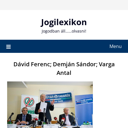
Skip
to
content
Jogilexikon
Jogodban áll……olvasni!
Menu
Dávid Ferenc; Demján Sándor; Varga
Antal