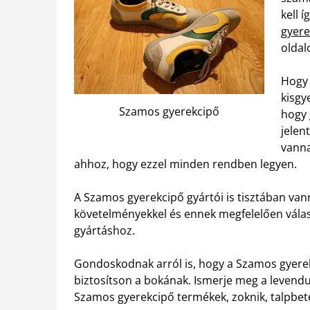
kell 
gyere
oldal
Hogy 
kisgy
Szamos gyerekcipő
hogy 
jelen
vanna
ahhoz, hogy ezzel minden rendben legyen.
A Szamos gyerekcipő gyártói is tisztában van
követelményekkel és ennek megfelelően válasz
gyártáshoz.
Gondoskodnak arról is, hogy a Szamos gyere
biztosítson a bokának. Ismerje meg a levendul
Szamos gyerekcipő termékek, zoknik, talpbeté