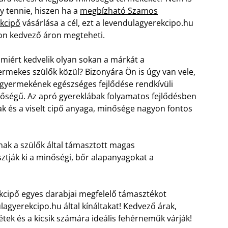
így tennie, hiszen ha a
megbízható Szamos
kcipő
vásárlása a cél, ezt a levendulagyerekcipo.hu
on kedvező áron megteheti.
miért kedvelik olyan sokan a márkát a
ermekes szülők közül? Bizonyára Ön is úgy van vele,
gyermekének egészséges fejlődése rendkívüli
tőségű. Az apró gyereklábak folyamatos fejlődésben
k és a viselt cipő anyaga, minősége nagyon fontos
nak a szülők által támasztott magas
tják ki a minőségi, bőr alapanyagokat a
kcipő egyes darabjai megfelelő támasztékot
agyerekcipo.hu által kínáltakat! Kedvező árak,
tek és a kicsik számára ideális fehérneműk várják!