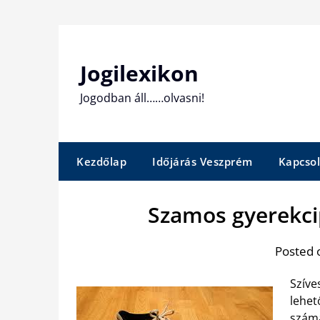
Skip
to
content
Jogilexikon
Jogodban áll……olvasni!
Kezdőlap
Időjárás Veszprém
Kapcsol
Szamos gyerekci
Posted 
Szíve
lehet
számá