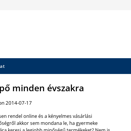
at
pő minden évszakra
on 2014-07-17
sen rendel online és a kényelmes vásárlási
őségről akkor sem mondana le, ha gyermeke
ra keresi a legjobb minőségű termékeket? Nem is