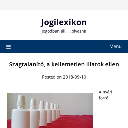
Skip
to
content
Jogilexikon
Jogodban áll……olvasni!
Menu
Szagtalanító, a kellemetlen illatok ellen
Posted on 2018-09-10
A nyári
forró