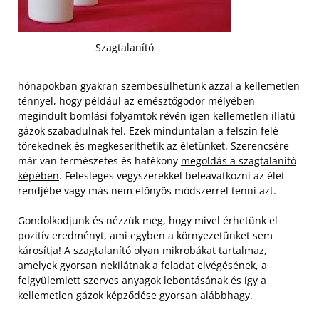
Szagtalanító
hónapokban gyakran szembesülhetünk azzal a kellemetlen
ténnyel, hogy például az emésztőgödör mélyében
megindult bomlási folyamtok révén igen kellemetlen illatú
gázok szabadulnak fel. Ezek minduntalan a felszín felé
törekednek és megkeseríthetik az életünket. Szerencsére
már van természetes és hatékony
megoldás a szagtalanító
képében
. Felesleges vegyszerekkel beleavatkozni az élet
rendjébe vagy más nem előnyös módszerrel tenni azt.
Gondolkodjunk és nézzük meg, hogy mivel érhetünk el
pozitív eredményt, ami egyben a környezetünket sem
károsítja! A szagtalanító olyan mikrobákat tartalmaz,
amelyek gyorsan nekilátnak a feladat elvégésének, a
felgyülemlett szerves anyagok lebontásának és így a
kellemetlen gázok képződése gyorsan alábbhagy.