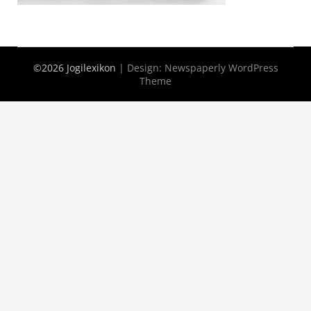
©2026 Jogilexikon
| Design:
Newspaperly WordPress
Theme