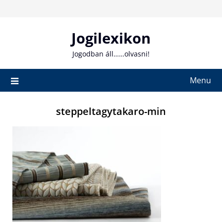
Skip
to
content
Jogilexikon
Jogodban áll……olvasni!
Menu
steppeltagytakaro-min