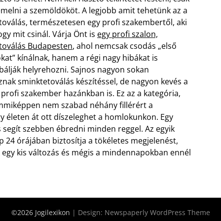
iemelni a szemöldököt. A legjobb amit tehetünk az a
oválás, természetesen egy profi szakembertől, aki
ogy mit csinál. Várja Önt is
egy profi szalon,
toválás Budapesten
, ahol nemcsak csodás „első
kat” kínálnak, hanem a régi nagy hibákat is
álják helyrehozni.
Sajnos nagyon sokan
znak sminktetoválás készítéssel, de nagyon kevés a
profi szakember hazánkban is. Ez az a kategória,
mmiképpen nem szabad néhány fillérért a
y életen át ott díszeleghet a homlokunkon. Egy
 segít szebben ébredni minden reggel. Az egyik
24 órájában biztosítja a tökéletes megjelenést,
k egy kis változás és mégis a mindennapokban ennél
©2026 Jogilexikon
| Design:
Newspaperly WordPress Theme