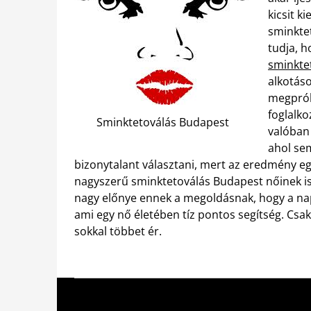
kicsit k
sminktet
tudja, h
sminkte
alkotáso
megprób
foglalko
Sminktetoválás Budapest
valóban 
ahol se
bizonytalant választani, mert az eredmény eg
nagyszerű sminktetoválás Budapest nőinek is
nagy előnye ennek a megoldásnak, hogy a nap 
ami egy nő életében tíz pontos segítség. Csa
sokkal többet ér.