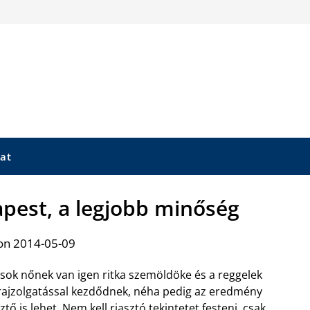
at
pest, a legjobb minőség
on 2014-05-09
sok nőnek van igen ritka szemöldöke és a reggelek
rajzolgatással kezdődnek, néha pedig az eredmény
sztő is lehet. Nem kell riasztó tekintetet festeni, csak