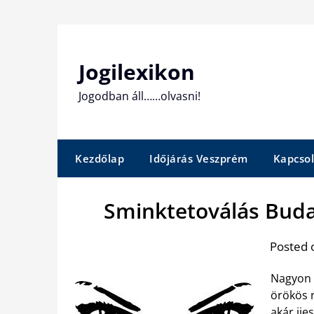
Skip
to
content
Jogilexikon
Jogodban áll……olvasni!
Kezdőlap
Időjárás Veszprém
Kapcsol
Sminktetoválás Buda
Posted 
Nagyon 
örökös 
akár ije