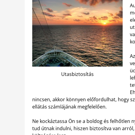
Au
mo
el
ut
va
ko
Az
ve
üd
Utasbiztosítás
le
te
E
nincsen, akkor könnyen előfordulhat, hogy sz
ellátás számlájának megfelelően.
Ne kockáztassa Ön se a boldog és felhőtlen n
tud útnak indulni, hiszen biztosítva van arró