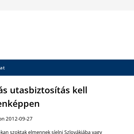
at
ás utasbiztosítás kell
enképpen
on 2012-09-27
kan szoktak elmennek síelni Szlovákiába vagy