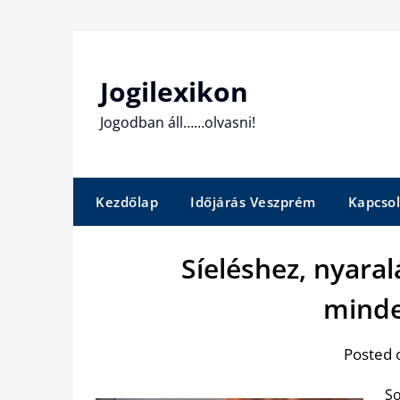
Skip
to
content
Jogilexikon
Jogodban áll……olvasni!
Kezdőlap
Időjárás Veszprém
Kapcsol
Síeléshez, nyaral
mind
Posted 
So