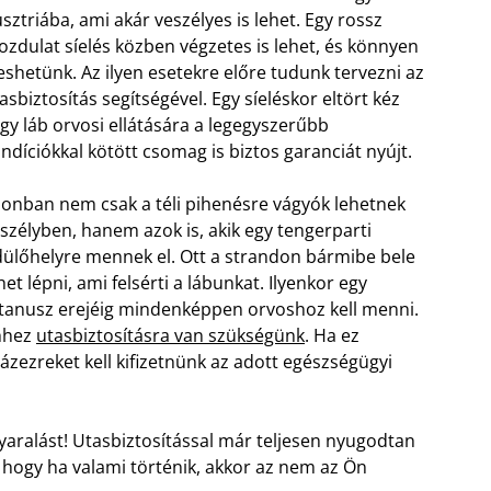
sztriába, ami akár veszélyes is lehet. Egy rossz
zdulat síelés közben végzetes is lehet, és könnyen
eshetünk. Az ilyen esetekre előre tudunk tervezni az
asbiztosítás segítségével. Egy síeléskor eltört kéz
gy láb orvosi ellátására a legegyszerűbb
ndíciókkal kötött csomag is biztos garanciát nyújt.
onban nem csak a téli pihenésre vágyók lehetnek
szélyben, hanem azok is, akik egy tengerparti
ülőhelyre mennek el. Ott a strandon bármibe bele
het lépni, ami felsérti a lábunkat. Ilyenkor egy
tanusz erejéig mindenképpen orvoshoz kell menni.
hhez
utasbiztosításra van szükségünk
. Ha ez
ázezreket kell kifizetnünk az adott egészségügyi
yaralást! Utasbiztosítással már teljesen nyugodtan
l, hogy ha valami történik, akkor az nem az Ön