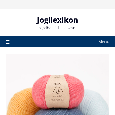
Skip
to
content
Jogilexikon
Jogodban áll……olvasni!
Menu