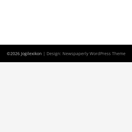
©2026 Jogilexikon
| Design:
Newspaperly WordPress Theme