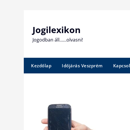
Skip
to
content
Jogilexikon
Jogodban áll……olvasni!
Kezdőlap
Időjárás Veszprém
Kapcsol