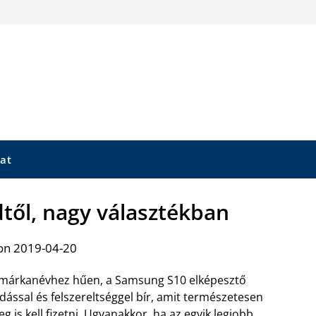
at
től, nagy választékban
on 2019-04-20
márkanévhez hűen, a Samsung S10 elképesztő
dással és felszereltséggel bír, amit természetesen
g is kell fizetni. Ugyanakkor, ha az egyik legjobb