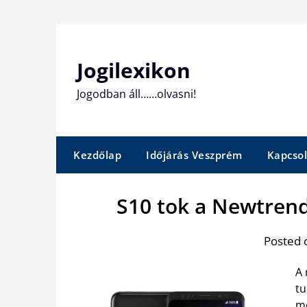
Skip
to
content
Jogilexikon
Jogodban áll……olvasni!
Kezdőlap
Időjárás Veszprém
Kapcsol
S10 tok a Newtrend
Posted 
A 
tu
me