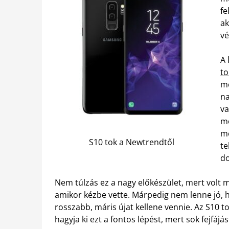
fe
ak
vé
A 
to
me
na
va
mo
me
S10 tok a Newtrendtől
te
do
Nem túlzás ez a nagy előkészület, mert volt má
amikor kézbe vette. Márpedig nem lenne jó, h
rosszabb, máris újat kellene vennie. Az S10
hagyja ki ezt a fontos lépést, mert sok fejfáj