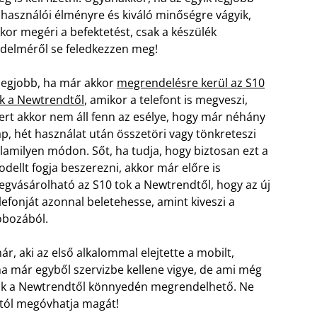
lhasználói élményre és kiváló minőségre vágyik,
kor megéri a befektetést, csak a készülék
delméről se feledkezzen meg!
legjobb, ha már akkor
megrendelésre kerül az S10
k a Newtrendtől
, amikor a telefont is megveszi,
rt akkor nem áll fenn az esélye, hogy már néhány
p, hét használat után összetöri vagy tönkreteszi
lamilyen módon. Sőt, ha tudja, hogy biztosan ezt a
dellt fogja beszerezni, akkor már előre is
gvásárolható az S10 tok a Newtrendtől, hogy az új
lefonját azonnal beletehesse, amint kiveszi a
bozából.
r, aki az első alkalommal elejtette a mobilt,
a már egyből szervizbe kellene vigye, de ami még
 tok a Newtrendtől könnyedén megrendelhető. Ne
ástól megóvhatja magát!