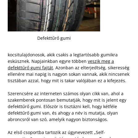
Defekttűrő gumi
kocsitulajdonosok, akik csakis a legtartósabb gumikra
esküsznek. Napjainkban egyre többen
veszik meg a
defekttűrő gumi fajtát
. Azonban az elterjedtség, sikeresség
ellenére mai napig is nagyon sokan vannak, akik nincsenek
tisztában azzal, hogy mit is takar valójában ez a kifejezés.
Szerencsére az interneten számos olyan cikk van, ahol a
szakemberek pontosan bemutatják, hogy mit is jelent egy
defekttűrő gumi. Először is tisztázni kell, hogy kétféle
defekttűrő gumi van, és ahogy a név is mutatja, olyan
abroncsról van szó, amelyik nagyon biztonságos.
Az első csoportba tartozik az úgynevezett „Self-