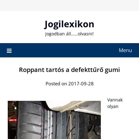
Skip
to
content
Jogilexikon
Jogodban áll……olvasni!
Menu
Roppant tartós a defekttűrő gumi
Posted on 2017-09-28
Vannak
olyan