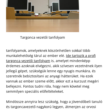
Targonca vezetői tanfolyam
tanfolyamok, amelyeknek köszönhetően sokkal több
munkalehetőség tárul az ember elé.
Ide tartozik a profi
targonca vezetői tanfolyam
is, amelyet mindenképp
érdemes azoknak elvégezni, akik szívesen vezetnének ilyen
jellegű gépet, szükségük lenne egy nyugis munkára, és
szeretnék bebiztosítani az anyagi hátterüket. Ha ezek
vannak az ember szeme előtt, akkor ezt a kurzust megéri
befejezni. Fontos tudni róla, hogy nem követel meg
semmilyen speciális előfeltételeket.
Mindössze annyira lesz szükség, hogy a jövendőbeli tanuló
és targoncavezető nagykorú legyen, átmenjen az orvosi