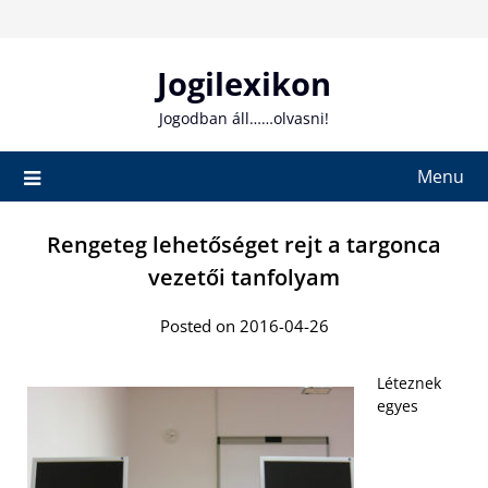
Skip
to
content
Jogilexikon
Jogodban áll……olvasni!
Menu
Rengeteg lehetőséget rejt a targonca
vezetői tanfolyam
Posted on 2016-04-26
Léteznek
egyes