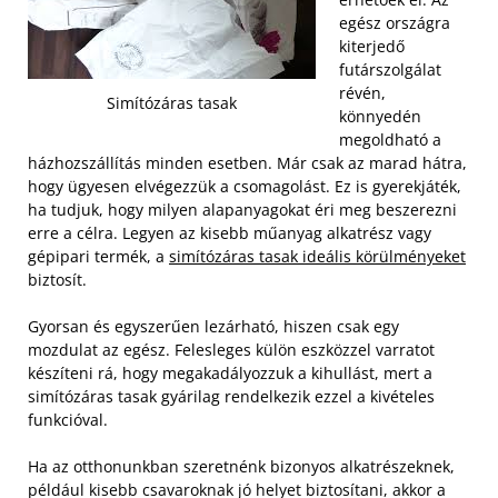
egész országra
kiterjedő
futárszolgálat
révén,
Simítózáras tasak
könnyedén
megoldható a
házhozszállítás minden esetben. Már csak az marad hátra,
hogy ügyesen elvégezzük a csomagolást. Ez is gyerekjáték,
ha tudjuk, hogy milyen alapanyagokat éri meg beszerezni
erre a célra. Legyen az kisebb műanyag alkatrész vagy
gépipari termék, a
simítózáras tasak ideális körülményeket
biztosít.
Gyorsan és egyszerűen lezárható, hiszen csak egy
mozdulat az egész. Felesleges külön eszközzel varratot
készíteni rá, hogy megakadályozzuk a kihullást, mert a
simítózáras tasak gyárilag rendelkezik ezzel a kivételes
funkcióval.
Ha az otthonunkban szeretnénk bizonyos alkatrészeknek,
például kisebb csavaroknak jó helyet biztosítani, akkor a