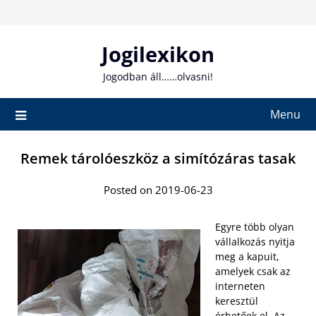
Skip
to
content
Jogilexikon
Jogodban áll……olvasni!
Menu
Remek tárolóeszköz a simítózáras tasak
Posted on 2019-06-23
Egyre több olyan
vállalkozás nyitja
meg a kapuit,
amelyek csak az
interneten
keresztül
érhetőek el. Az