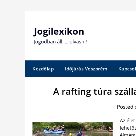
Skip
to
content
Jogilexikon
Jogodban áll……olvasni!
Kezdőlap
Időjárás Veszprém
Kapcsol
A rafting túra száll
Posted 
Az éle
lehető
élmény