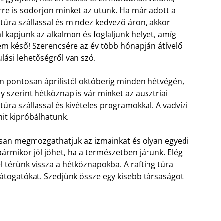
re is sodorjon minket az utunk. Ha már
adott a
 túra szállással és mindez
kedvező áron, akkor
l kapjunk az alkalmon és foglaljunk helyet, amíg
m késő! Szerencsére az év több hónapján átívelő
lási lehetőségről van szó.
n pontosan áprilistól októberig minden hétvégén,
y szerint hétköznap is vár minket az ausztriai
 túra szállással és kivételes programokkal. A vadvízi
it kipróbálhatunk.
san megmozgathatjuk az izmainkat és olyan egyedi
ármikor jól jöhet, ha a természetben járunk. Elég
el térünk vissza a hétköznapokba. A rafting túra
 látogatókat. Szedjünk össze egy kisebb társaságot