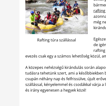
bármer
rafting
azonna
még ne
kirándu
Egésze
Rafting túra szállással
de igén
rafting
evezés csak egy a számos lehetőség közül, am
A közepes nehézségű kirándulás során alapo
tudásra tehetünk szert, ami a későbbiekben b
csupán néhány nap és felfrissülve, újult erőv
szállással, kényelemmel és csodákkal várja a
és irány egyenesen a hegyek közé!