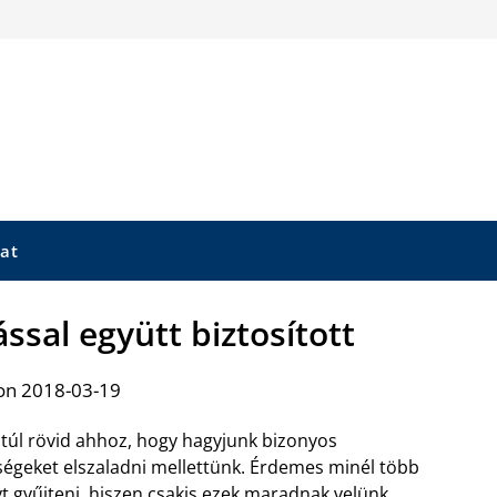
at
ással együtt biztosított
on 2018-03-19
t túl rövid ahhoz, hogy hagyjunk bizonyos
ségeket elszaladni mellettünk. Érdemes minél több
t gyűjteni, hiszen csakis ezek maradnak velünk,