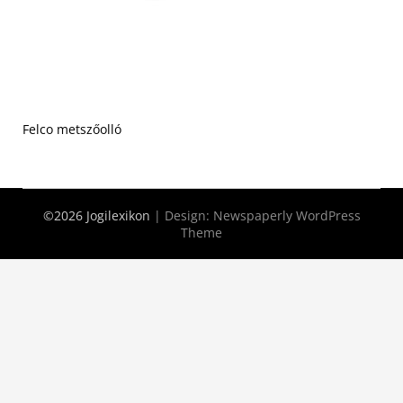
Felco metszőolló
©2026 Jogilexikon
| Design:
Newspaperly WordPress
Theme