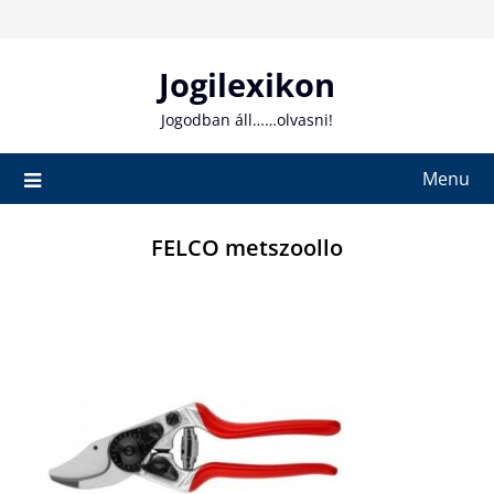
Skip
to
content
Jogilexikon
Jogodban áll……olvasni!
Menu
FELCO metszoollo