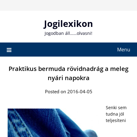
Skip
to
content
Jogilexikon
Jogodban áll……olvasni!
Menu
Praktikus bermuda rövidnadrág a meleg
nyári napokra
Posted on 2016-04-05
Senki sem
tudna jól
teljesíteni