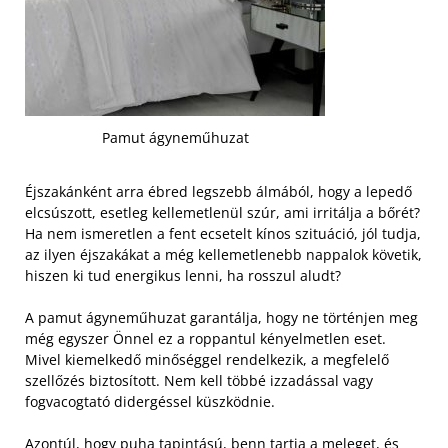
Pamut ágyneműhuzat
Éjszakánként arra ébred legszebb álmából, hogy a lepedő
elcsúszott, esetleg kellemetlenül szúr, ami irritálja a bőrét?
Ha nem ismeretlen a fent ecsetelt kínos szituáció, jól tudja,
az ilyen éjszakákat a még kellemetlenebb nappalok követik,
hiszen ki tud energikus lenni, ha rosszul aludt?
A pamut ágyneműhuzat garantálja, hogy ne történjen meg
még egyszer Önnel ez a roppantul kényelmetlen eset.
Mivel kiemelkedő minőséggel rendelkezik, a megfelelő
szellőzés biztosított. Nem kell többé izzadással vagy
fogvacogtató didergéssel küszködnie.
Azontúl, hogy puha tapintású, benn tartja a meleget, és