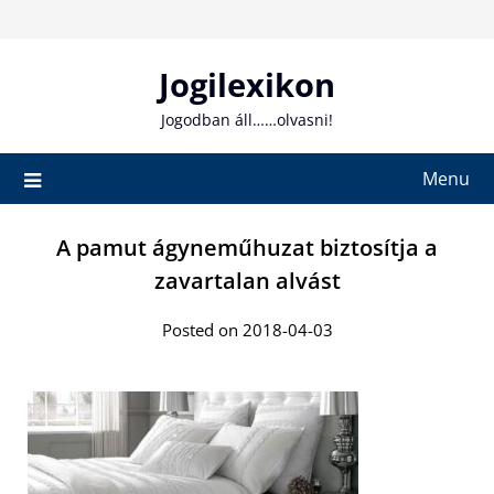
Skip
to
content
Jogilexikon
Jogodban áll……olvasni!
Menu
A pamut ágyneműhuzat biztosítja a
zavartalan alvást
Posted on 2018-04-03