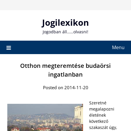
Skip
to
content
Jogilexikon
Jogodban áll……olvasni!
Menu
Otthon megteremtése budaörsi
ingatlanban
Posted on 2014-11-20
Szeretné
megalapozni
életének
következő
szakaszát úgy,