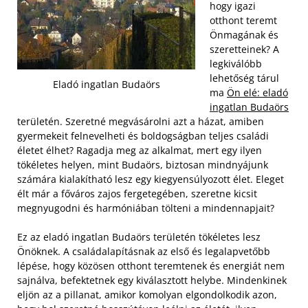
hogy igazi
otthont teremt
Önmagának és
szeretteinek? A
legkiválóbb
lehetőség tárul
Eladó ingatlan Budaörs
ma
Ön elé: eladó
ingatlan Budaörs
területén. Szeretné megvásárolni azt a házat, amiben
gyermekeit felnevelheti és boldogságban teljes családi
életet élhet? Ragadja meg az alkalmat, mert egy ilyen
tökéletes helyen, mint Budaörs, biztosan mindnyájunk
számára kialakítható lesz egy kiegyensúlyozott élet. Eleget
élt már a főváros zajos fergetegében, szeretne kicsit
megnyugodni és harmóniában tölteni a mindennapjait?
Ez az eladó ingatlan Budaörs területén tökéletes lesz
Önöknek. A családalapításnak az első és legalapvetőbb
lépése, hogy közösen otthont teremtenek és energiát nem
sajnálva, befektetnek egy kiválasztott helybe. Mindenkinek
eljön az a pillanat, amikor komolyan elgondolkodik azon,