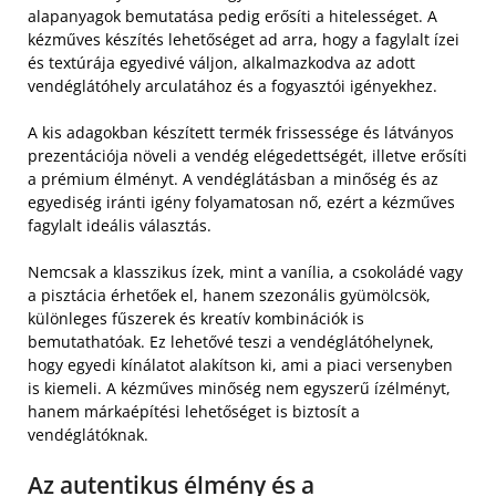
alapanyagok bemutatása pedig erősíti a hitelességet. A
kézműves készítés lehetőséget ad arra, hogy a fagylalt ízei
és textúrája egyedivé váljon, alkalmazkodva az adott
vendéglátóhely arculatához és a fogyasztói igényekhez.
A kis adagokban készített termék frissessége és látványos
prezentációja növeli a vendég elégedettségét, illetve erősíti
a prémium élményt. A vendéglátásban a minőség és az
egyediség iránti igény folyamatosan nő, ezért a kézműves
fagylalt ideális választás.
Nemcsak a klasszikus ízek, mint a vanília, a csokoládé vagy
a pisztácia érhetőek el, hanem szezonális gyümölcsök,
különleges fűszerek és kreatív kombinációk is
bemutathatóak. Ez lehetővé teszi a vendéglátóhelynek,
hogy egyedi kínálatot alakítson ki, ami a piaci versenyben
is kiemeli. A kézműves minőség nem egyszerű ízélményt,
hanem márkaépítési lehetőséget is biztosít a
vendéglátóknak.
Az autentikus élmény és a