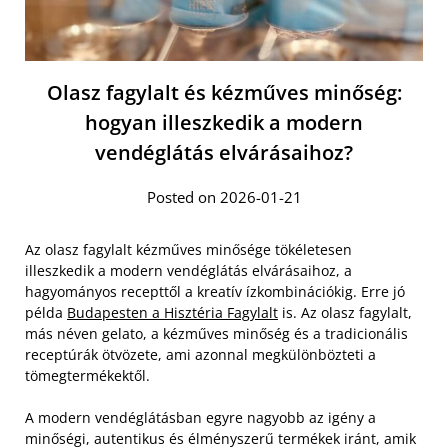
Olasz fagylalt és kézműves minőség:
hogyan illeszkedik a modern
vendéglátás elvárásaihoz?
Posted on 2026-01-21
Az olasz fagylalt kézműves minősége tökéletesen
illeszkedik a modern vendéglátás elvárásaihoz, a
hagyományos recepttől a kreatív ízkombinációkig. Erre jó
példa
Budapesten a Hisztéria Fagylalt
is. Az olasz fagylalt,
más néven gelato, a kézműves minőség és a tradicionális
receptúrák ötvözete, ami azonnal megkülönbözteti a
tömegtermékektől.
A modern vendéglátásban egyre nagyobb az igény a
minőségi, autentikus és élményszerű termékek iránt, amik