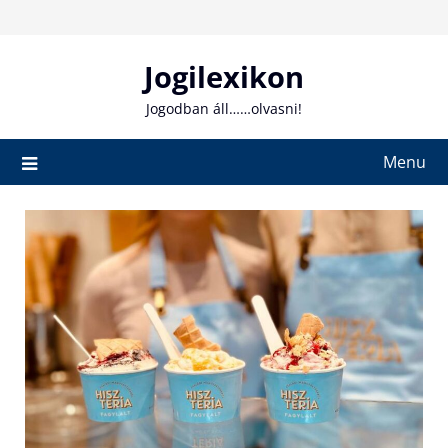
Skip
to
content
Jogilexikon
Jogodban áll……olvasni!
Menu