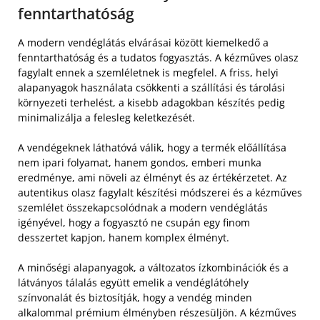
fenntarthatóság
A modern vendéglátás elvárásai között kiemelkedő a
fenntarthatóság és a tudatos fogyasztás. A kézműves olasz
fagylalt ennek a szemléletnek is megfelel. A friss, helyi
alapanyagok használata csökkenti a szállítási és tárolási
környezeti terhelést, a kisebb adagokban készítés pedig
minimalizálja a felesleg keletkezését.
A vendégeknek láthatóvá válik, hogy a termék előállítása
nem ipari folyamat, hanem gondos, emberi munka
eredménye, ami növeli az élményt és az értékérzetet. Az
autentikus olasz fagylalt készítési módszerei és a kézműves
szemlélet összekapcsolódnak a modern vendéglátás
igényével, hogy a fogyasztó ne csupán egy finom
desszertet kapjon, hanem komplex élményt.
A minőségi alapanyagok, a változatos ízkombinációk és a
látványos tálalás együtt emelik a vendéglátóhely
színvonalát és biztosítják, hogy a vendég minden
alkalommal prémium élményben részesüljön. A kézműves