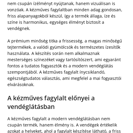
nem csupán ízélményt nyújtanak, hanem vizuálisan is
vonzóak. A kézműves fagylaltban minden adag gondosan,
friss alapanyagokból készül, így a termék állaga, íze és
színe is harmonikus, egységes élményt biztosít a
vendégnek.
A prémium minőség titka a frissesség, a magas minőségű
tejtermékek, a valódi gyümölcsök és természetes ízesítők
használata. A készítés során nem alkalmaznak
mesterséges színezéket vagy tartósítószert, ami egyaránt
fontos a tudatos fogyasztók és a modern vendéglátás
szempontjából. A kézműves fagylalt ínycsiklandó,
egészségtudatos választás, ami megfelel a mai fogyasztói
elvárásoknak.
A kézműves fagylalt előnyei a
vendéglátásban
A kézműves fagylalt a modern vendéglátásban nem
csupán termék, hanem élmény is. A vendégek értékelik
azokat a helyeket, ahol a fagylalt készítése látható, a friss