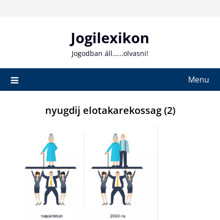
Skip
to
content
Jogilexikon
Jogodban áll……olvasni!
Menu
nyugdij elotakarekossag (2)