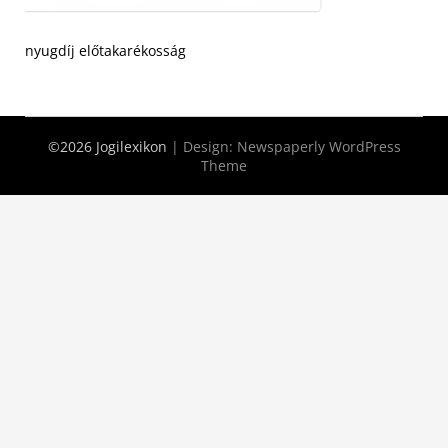
nyugdíj előtakarékosság
©2026 Jogilexikon
| Design:
Newspaperly WordPress
Theme