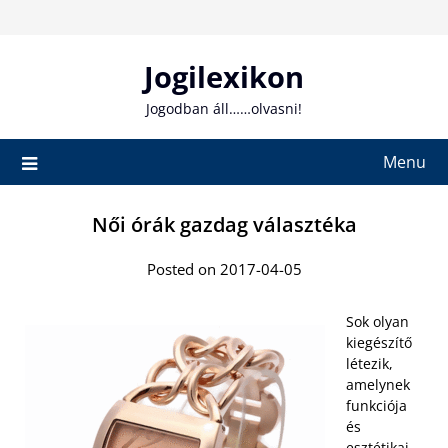
Skip
to
content
Jogilexikon
Jogodban áll……olvasni!
Menu
Női órák gazdag választéka
Posted on 2017-04-05
Sok olyan
kiegészítő
létezik,
amelynek
funkciója
és
esztétikai