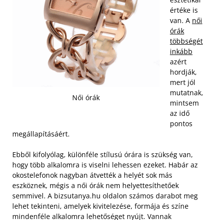
értéke is
van. A
női
órák
többségét
inkább
azért
hordják,
mert jól
mutatnak,
Női órák
mintsem
az idő
pontos
megállapításáért.
Ebből kifolyólag, különféle stílusú órára is szükség van,
hogy több alkalomra is viselni lehessen ezeket. Habár az
okostelefonok nagyban átvették a helyét sok más
eszköznek, mégis a női órák nem helyettesíthetőek
semmivel. A bizsutanya.hu oldalon számos darabot meg
lehet tekinteni, amelyek kivitelezése, formája és színe
mindenféle alkalomra lehetőséget nyújt.
Vannak