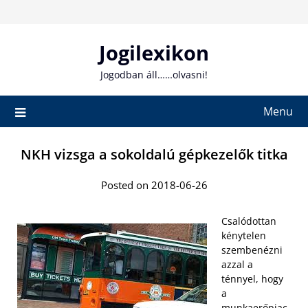
Skip
to
content
Jogilexikon
Jogodban áll……olvasni!
Menu
NKH vizsga a sokoldalú gépkezelők titka
Posted on 2018-06-26
Csalódottan
kénytelen
szembenézni
azzal a
ténnyel, hogy
a
munkaerőpiac