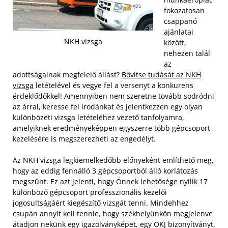
fokozatosan
csappanó
ajánlatai
NKH vizsga
között,
nehezen talál
az
adottságainak megfelelő állást?
Bővítse tudását az NKH
vizsga
letételével és vegye fel a versenyt a konkurens
érdeklődőkkel! Amennyiben nem szeretne tovább sodródni
az árral, keresse fel irodánkat és jelentkezzen egy olyan
különbözeti vizsga letételéhez vezető tanfolyamra,
amelyiknek eredményeképpen egyszerre több gépcsoport
kezelésére is megszerezheti az engedélyt.
Az NKH vizsga legkiemelkedőbb előnyeként említhető meg,
hogy az eddig fennálló 3 gépcsoportból álló korlátozás
megszűnt. Ez azt jelenti, hogy Önnek lehetősége nyílik 17
különböző gépcsoport professzionális kezelői
jogosultságáért kiegészítő vizsgát tenni. Mindehhez
csupán annyit kell tennie, hogy székhelyünkön megjelenve
átadjon nekünk egy igazolványképet, egy OKJ bizonyítványt,