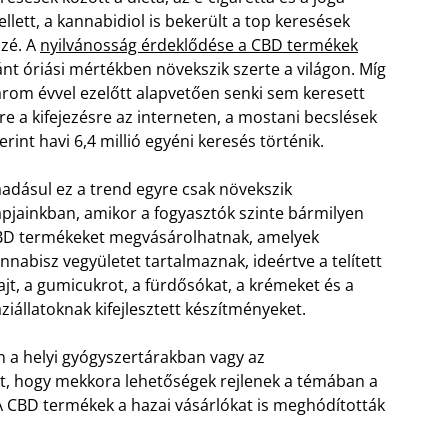
llett, a kannabidiol is bekerült a top keresések
zé. A
nyilvánosság érdeklődése a CBD termékek
ánt óriási mértékben növekszik szerte a világon. Míg
rom évvel ezelőtt alapvetően senki sem keresett
re a kifejezésre az interneten, a mostani becslések
erint havi 6,4 millió egyéni keresés történik.
adásul ez a trend egyre csak növekszik
pjainkban, amikor a fogyasztók szinte bármilyen
D termékeket megvásárolhatnak, amelyek
nnabisz vegyületet tartalmaznak, ideértve a telített
ajt, a gumicukrot, a fürdősókat, a krémeket és a
ziállatoknak kifejlesztett készítményeket.
 a helyi gyógyszertárakban vagy az
át, hogy mekkora lehetőségek rejlenek a témában a
A CBD termékek a hazai vásárlókat is meghódították