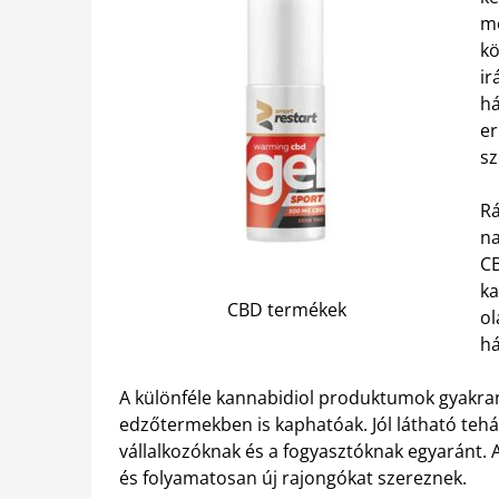
me
kö
ir
há
er
sz
Rá
na
CB
ka
CBD termékek
ol
há
A különféle kannabidiol produktumok gyakran
edzőtermekben is kaphatóak. Jól látható teh
vállalkozóknak és a fogyasztóknak egyaránt. 
és folyamatosan új rajongókat szereznek.