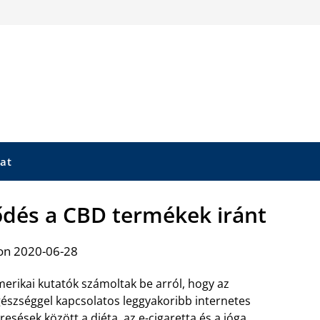
at
ődés a CBD termékek iránt
on 2020-06-28
erikai kutatók számoltak be arról, hogy az
észséggel kapcsolatos leggyakoribb internetes
resések között a diéta, az e-cigaretta és a jóga