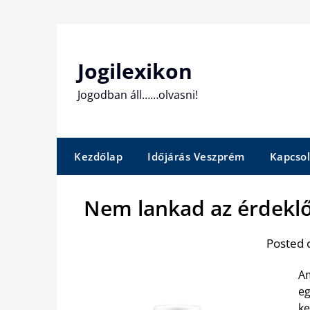
Skip
to
content
Jogilexikon
Jogodban áll……olvasni!
Kezdőlap
Időjárás Veszprém
Kapcsol
Nem lankad az érdekl
Posted 
Am
eg
ke