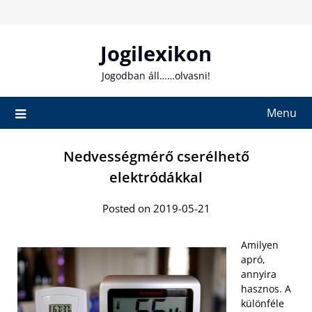
Skip
to
content
Jogilexikon
Jogodban áll……olvasni!
Menu
Nedvességmérő cserélhető
elektródákkal
Posted on 2019-05-21
Amilyen
apró,
annyira
hasznos. A
különféle