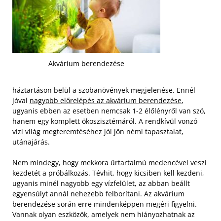
Akvárium berendezése
háztartáson belül a szobanövények megjelenése. Ennél
jóval
nagyobb előrelépés az akvárium berendezése
,
ugyanis ebben az esetben nemcsak 1-2 élőlényről van szó,
hanem egy komplett ökoszisztémáról. A rendkívül vonzó
vízi világ megteremtéséhez jól jön némi tapasztalat,
utánajárás.
Nem mindegy, hogy mekkora űrtartalmú medencével veszi
kezdetét a próbálkozás. Tévhit, hogy kicsiben kell kezdeni,
ugyanis minél nagyobb egy vízfelület, az abban beállt
egyensúlyt annál nehezebb felborítani. Az akvárium
berendezése során erre mindenképpen megéri figyelni.
Vannak olyan eszközök, amelyek nem hiányozhatnak az