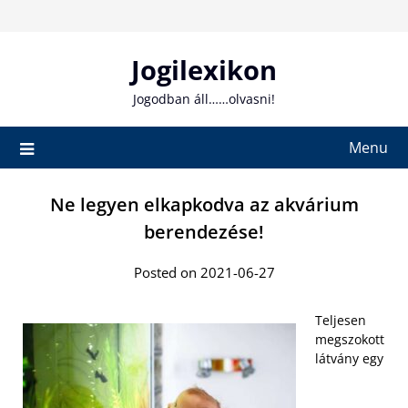
Skip
to
content
Jogilexikon
Jogodban áll……olvasni!
Menu
Ne legyen elkapkodva az akvárium
berendezése!
Posted on 2021-06-27
Teljesen
megszokott
látvány egy