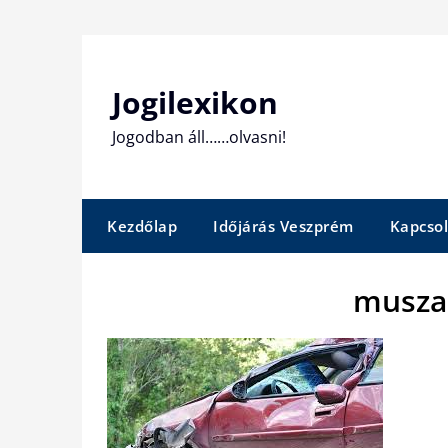
Skip
to
content
Jogilexikon
Jogodban áll……olvasni!
Kezdőlap
Időjárás Veszprém
Kapcsol
musza