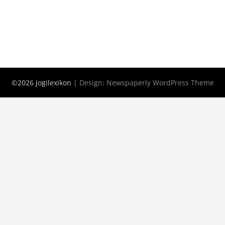
©2026 Jogilexikon
| Design:
Newspaperly WordPress Theme