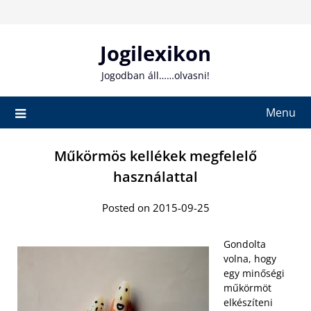
Skip
to
content
Jogilexikon
Jogodban áll……olvasni!
Menu
Műkörmös kellékek megfelelő
használattal
Posted on 2015-09-25
Gondolta
volna, hogy
egy minőségi
műkörmöt
elkészíteni