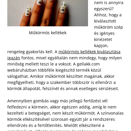
nem is annyira
egyszerű?
Ahhoz, hogy a
kiválasztott
műköröm szép
Műkörmös kellékek
és igényes
kinézetet
kapjon,
rengeteg gyakorlás kell. A
műkörmös kellékek kiválasztása
igazán
fontos, mivel egyáltalán nem mindegy, hogy milyen
minőség mellett teszi le a voksot. A gellakk.com
webáruházban többféle kiegészítő termék közül
válogathat. Amikor műkörmöt készíttet magának, akkor
megfigyelheti, hogy a szakember többször is ellenőrzi a
körmök állapotát, felszínét és annak esetleges sérüléseit.
Amennyiben gombás vagy más jellegű fertőzést vél
felfedezni a körmein, akkor egészen addig, amíg ki nem
kezelteti a betegséget, nem készít műkörmöt. A színvonalas
körmök elkészítésével szorosan együtt jár a rendszeres
ellenőrzés és a fertőtlenítés. Mielőtt elkészítené a