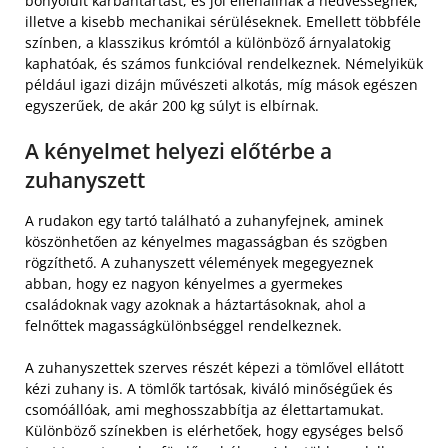
bonyolult karbantartást, és jól ellenállnak a nedvességnek,
illetve a kisebb mechanikai sérüléseknek. Emellett többféle
színben, a klasszikus krómtól a különböző árnyalatokig
kaphatóak, és számos funkcióval rendelkeznek. Némelyikük
például igazi dizájn művészeti alkotás, míg mások egészen
egyszerűek, de akár 200 kg súlyt is elbírnak.
A kényelmet helyezi előtérbe a
zuhanyszett
A rudakon egy tartó található a zuhanyfejnek, aminek
köszönhetően az kényelmes magasságban és szögben
rögzíthető. A zuhanyszett vélemények megegyeznek
abban, hogy ez nagyon kényelmes a gyermekes
családoknak vagy azoknak a háztartásoknak, ahol a
felnőttek magasságkülönbséggel rendelkeznek.
A zuhanyszettek szerves részét képezi a tömlővel ellátott
kézi zuhany is. A tömlők tartósak, kiváló minőségűek és
csomóállóak, ami meghosszabbítja az élettartamukat.
Különböző színekben is elérhetőek, hogy egységes belső