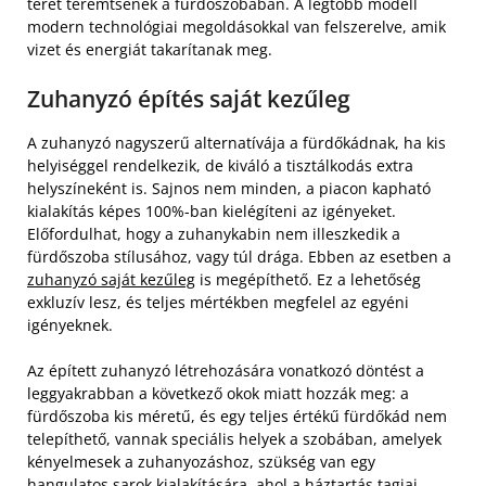
teret teremtsenek a fürdőszobában. A legtöbb modell
modern technológiai megoldásokkal van felszerelve, amik
vizet és energiát takarítanak meg.
Zuhanyzó építés saját kezűleg
A zuhanyzó nagyszerű alternatívája a fürdőkádnak, ha kis
helyiséggel rendelkezik, de kiváló a tisztálkodás extra
helyszíneként is. Sajnos nem minden, a piacon kapható
kialakítás képes 100%-ban kielégíteni az igényeket.
Előfordulhat, hogy a zuhanykabin nem illeszkedik a
fürdőszoba stílusához, vagy túl drága. Ebben az esetben a
zuhanyzó saját kezűleg
is megépíthető. Ez a lehetőség
exkluzív lesz, és teljes mértékben megfelel az egyéni
igényeknek.
Az épített zuhanyzó létrehozására vonatkozó döntést a
leggyakrabban a következő okok miatt hozzák meg: a
fürdőszoba kis méretű, és egy teljes értékű fürdőkád nem
telepíthető, vannak speciális helyek a szobában, amelyek
kényelmesek a zuhanyozáshoz, szükség van egy
hangulatos sarok kialakítására, ahol a háztartás tagjai