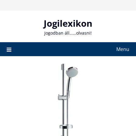
Skip
to
content
Jogilexikon
Jogodban áll……olvasni!
Menu