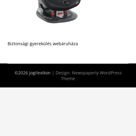
Biztonsági gyerekülés webáruháza
©2026 Jogilexikon
| Design:
Newspaperly WordPress
Theme