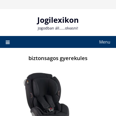
Skip
to
content
Jogilexikon
Jogodban áll……olvasni!
Menu
biztonsagos gyerekules