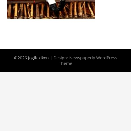
©2026 Jogilexikon
| Design:
Newspaperly WordPress
Theme