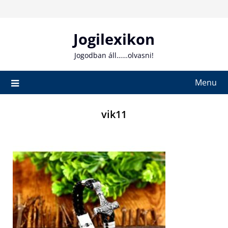
Skip
to
content
Jogilexikon
Jogodban áll……olvasni!
Menu
vik11